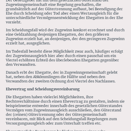
Der Gesetzgeber hat mit dem gesetzlichen Güter­stand der
Zugewinngemeinschaft eine Regelung geschaffen, die
grundsätzlich auf der Gütertrennung aufbaut, bei Been­di­gung der
Ehe durch Scheidung oder Tod aber einen Wert­ausgleich für die
unter­schied­liche Vermögens­entwick­lung der Ehegatten in der Ehe
vorsieht.
Im Scheidungsfall wird der Zugewinn konkret errechnet und durch
eine Geldzahlung desjenigen Ehegatten, der den größeren
Zugewinn erzielt hat, an denjenigen, der den geringeren Zugewinn
erzielt hat, ausgeglichen.
Im Todesfall besteht diese Möglichkeit zwar auch, häufiger erfolgt
der Zuge­winn­ausgleich hier aber durch einen pau­schal um ein
Viertel erhöhten Erbteil des über­lebenden Ehegatten gegen­über
den Verwandten.
Danach erbt der Ehe­gatte, der in Zugewinn­gemein­schaft gelebt
hat, neben den Abkömmlingen die Hälf­te und ne­ben den
Ver­wandten der zweiten Ordnung drei Viertel des Nachlasses.
Ehevertrag und Scheidungsvereinbarung
Die Ehegatten haben vielerlei Möglichkeiten, ihre
Rechtsverhältnisse durch einen Ehevertrag zu gestalten, indem sie
beispielsweise entweder innerhalb des gesetz­lichen Güterstandes
Vermögen vom Zugewinnausgleich aus­schlie­ßen, den Güter­stand
der (reinen) Gütertrennung oder der Gütergemeinschaft
vereinbaren, mit Blick auf den Scheidungsfall Regelungen zum
Versor­gungs­ausgleich oder zum Unterhalt treffen etc.